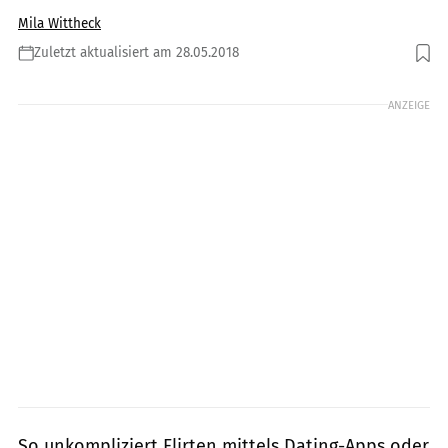
Mila Wittheck
Zuletzt aktualisiert am 28.05.2018
Foto: Hrecheniuk Oleksii / Shutterstock.com
ANZEIGE
So unkompliziert Flirten mittels Dating-Apps oder