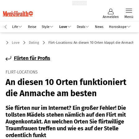
Hefte
Produkte
Anmelden
Menü
vity
Life
Reise
Style
Love
Deals
News
Horoskope
Love
Dating
Flirt-Locations: An diesen 10 Orten klappt die Anmache
Flirten für Profis
FLIRT-LOCATIONS
An diesen 10 Orten funktioniert
die Anmache am besten
Sie flirten nur im Internet? Ein großer Fehler! Die
tollsten Mädels stehen nämlich auf den Flirt mit
Augenkontakt. An welchen Orten Sie flirtwillige
Traumfrauen treffen und wie es auf der Stelle
ordentlich funkt