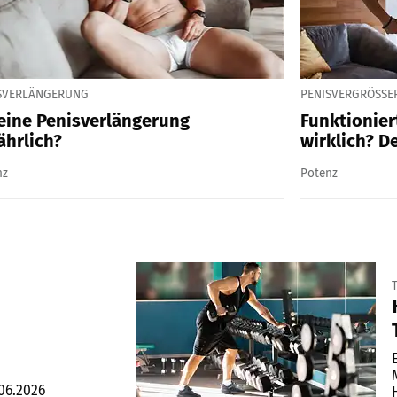
SVERLÄNGERUNG
PENISVERGRÖSSE
 eine Penisverlängerung
Funktionier
ährlich?
wirklich? D
nz
Potenz
06.2026