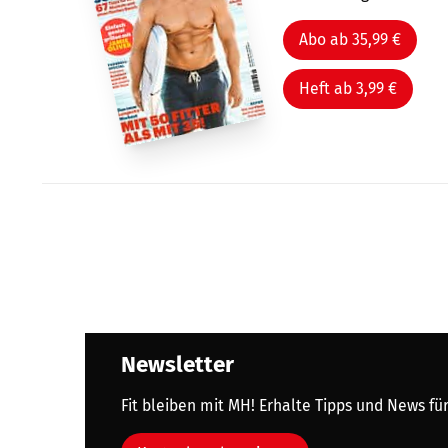
Abo ab 35,99 €
Heft ab 3,99 €
Newsletter
Fit bleiben mit MH! Erhalte Tipps und News für