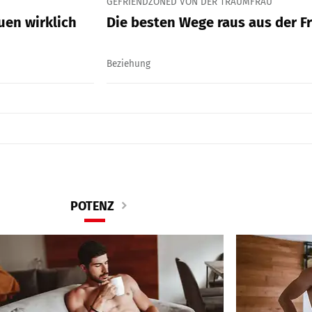
GEFRIENDZONED VON DER TRAUMFRAU
uen wirklich
Die besten Wege raus aus der F
Beziehung
POTENZ