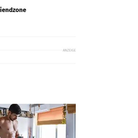
riendzone
ANZEIGE