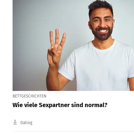
BETTGESCHICHTEN
Wie viele Sexpartner sind normal?
Dating