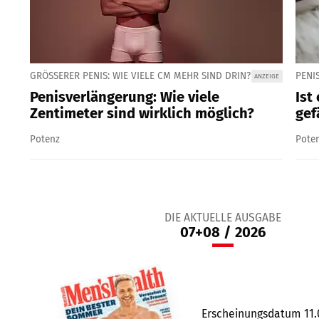
GRÖSSERER PENIS: WIE VIELE CM MEHR SIND DRIN?
PENI
ANZEIGE
Penisverlängerung: Wie viele
Ist
Zentimeter sind wirklich möglich?
gef
Potenz
Pote
DIE AKTUELLE AUSGABE
07+08 / 2026
Erscheinungsdatum 11.