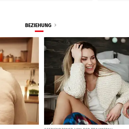
BEZIEHUNG