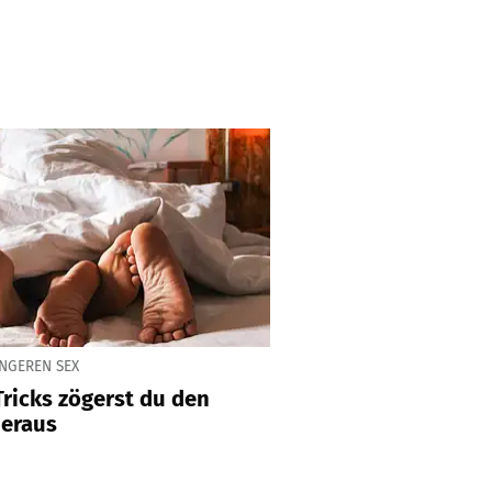
ÄNGEREN SEX
Tricks zögerst du den
eraus