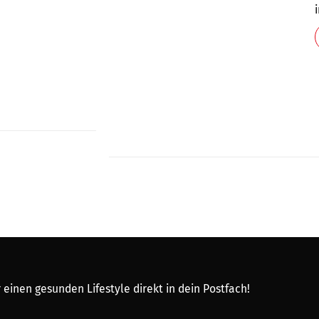
 einen gesunden Lifestyle direkt in dein Postfach!