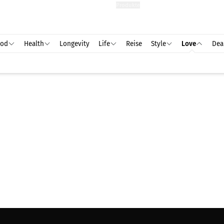
Hefte
Produkte
ood
Health
Longevity
Life
Reise
Style
Love
Dea
em Alter