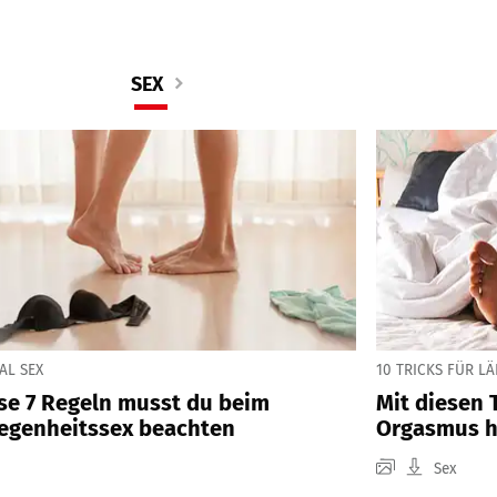
SEX
AL SEX
10 TRICKS FÜR L
se 7 Regeln musst du beim
Mit diesen 
egenheitssex beachten
Orgasmus h
Sex