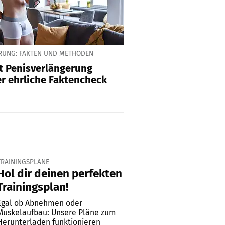
RUNG: FAKTEN UND METHODEN
t Penisverlängerung
er ehrliche Faktencheck
TRAININGSPLÄNE
Hol dir deinen perfekten
Trainingsplan!
Egal ob Abnehmen oder
Muskelaufbau: Unsere Pläne zum
Herunterladen funktionieren