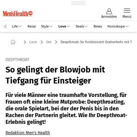
Hefte
Produkte
Anmelden
Menü
vity
Life
Reise
Style
Love
Deals
News
Horoskope
Love
Sex
Deepthroat: So funktioniert Oralverkehr mit Tie
DEEPTHROAT
So gelingt der Blowjob mit
Tiefgang für Einsteiger
Für viele Männer eine traumhafte Vorstellung, für
Frauen oft eine kleine Mutprobe: Deepthroating,
die orale Spielart, bei der der Penis bis in den
Rachen der Partnerin gleitet. Wie Ihr Deepthroat-
Erlebnis gelingt!
Redaktion Men's Health