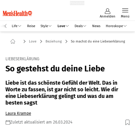
Hefte
Produkte
Anmelden
Menü
vity
Life
Reise
Style
Love
Deals
News
Horoskope
Love
Beziehung
So machst du eine Liebeserklärung
LIEBESERKLÄRUNG
So gestehst du deine Liebe
Liebe ist das schönste Gefühl der Welt. Das in
Worte zu fassen, ist gar nicht so leicht. Wie dir
eine Liebeserklärung gelingt und was du am
besten sagst
Laura Krampe
Zuletzt aktualisiert am 26.03.2024
Foto: Krakenimages.com / Shutterstock.com