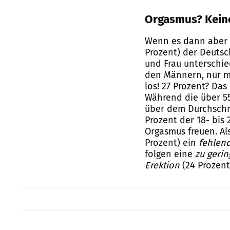
Orgasmus? Keine
Wenn es dann aber 
Prozent) der Deuts
und Frau unterschi
den Männern, nur ma
los! 27 Prozent? Das
Während die über 55
über dem Durchschni
Prozent der 18- bis
Orgasmus freuen. Al
Prozent) ein
fehlen
folgen eine
zu geri
Erektion
(24 Prozent