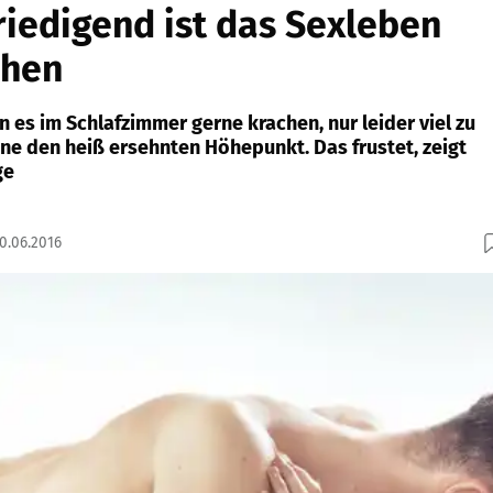
riedigend ist das Sexleben
chen
 es im Schlafzimmer gerne krachen, nur leider viel zu
hne den heiß ersehnten Höhepunkt. Das frustet, zeigt
ge
30.06.2016