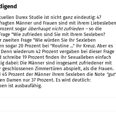
edigend
uellen Durex Studie ist nicht ganz eindeutig: 47
fragten Männer und Frauen sind mit ihrem Liebeslebe
 Prozent sogar
überhaupt nicht zufrieden –
so die
Frage "Wie zufrieden sind Sie mit Ihrem Sexleben?
r zweiten Frage "Wie würden Sie Ihr Sexleben
n sogar 20 Prozent bei "Routine ..." ihr Kreuz. Aber es
 Denn wiederum 42 Prozent vergaben bei dieser Frage
 schreibe 19 Prozent finden ihr Sexualleben einfach
lig dabei: Die Männer sind insgesamt zufriedener mit
r geschlossenen Zimmertüren abspielt, als die Frauen.
 45 Prozent der Männer ihrem Sexleben die Note
"gut
den Damen nur 37 Prozent. Es wird deutlich:
en ist ausbaufähig.