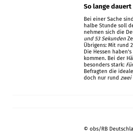
So lange dauert 
Bei einer Sache sin
halbe Stunde soll de
nehmen sich die De
und 53 Sekunden
Ze
Übrigens: Mit rund 
Die Hessen haben's
kommen. Bei der Häu
besonders stark:
Fü
Befragten die ideal
doch nur rund
zwei
© obs/RB Deutschl