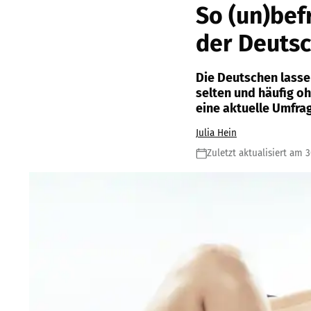
So (un)bef
der Deuts
Die Deutschen lassen
selten und häufig o
eine aktuelle Umfra
Julia Hein
Zuletzt aktualisiert am 