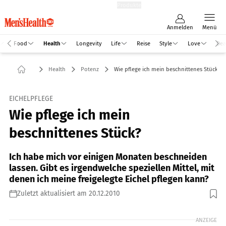
Hefte
Produkte
Anmelden
Menü
Food
Health
Longevity
Life
Reise
Style
Love
Dea
Health
Potenz
Wie pflege ich mein beschnittenes Stück?
EICHELPFLEGE
Wie pflege ich mein
beschnittenes Stück?
Ich habe mich vor einigen Monaten beschneiden
lassen. Gibt es irgendwelche speziellen Mittel, mit
denen ich meine freigelegte Eichel pflegen kann?
Zuletzt aktualisiert am 20.12.2010
Foto: Shutterstock
ANZEIGE